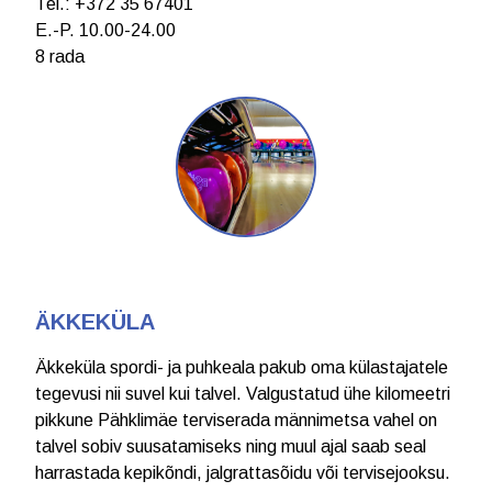
Теl.: +372 35 67401
E.-P. 10.00-24.00
8 rada
ÄKKEKÜLA
Äkkeküla spordi- ja puhkeala pakub oma külastajatele
tegevusi nii suvel kui talvel. Valgustatud ühe kilomeetri
pikkune Pähklimäe terviserada männimetsa vahel on
talvel sobiv suusatamiseks ning muul ajal saab seal
harrastada kepikõndi, jalgrattasõidu või tervisejooksu.