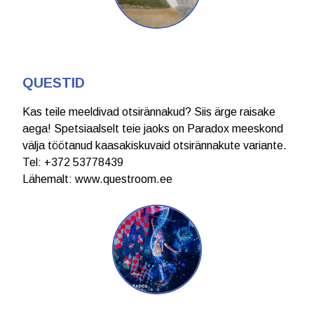
QUESTID
Kas teile meeldivad otsirännakud? Siis ärge raisake
aega! Spetsiaalselt teie jaoks on Paradox meeskond
välja töötanud kaasakiskuvaid otsirännakute variante.
Теl: +372 53778439
Lähemalt:
www.questroom.ee