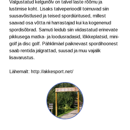
Valgustatud kelgunõlv on talvel laste rõõmu ja
lustimise koht. Lisaks talveperioodil toimuvad siin
suusavõistlused ja teised spordiüritused, millest
saavad osa võtta nii harrastajad kui ka kogenenud
spordisõbrad. Samuti leidub siin viidastatud erinevate
pikkusega matka- ja loodusradasid, lõkkeplatsid, mini-
golf ja disc golf. Pähklimäel paiknevast spordihoonest
saab rentida jalgrattad, suusad ja muu vajalik
lisavarustus.
Lähemalt:
http://akkesport.net/